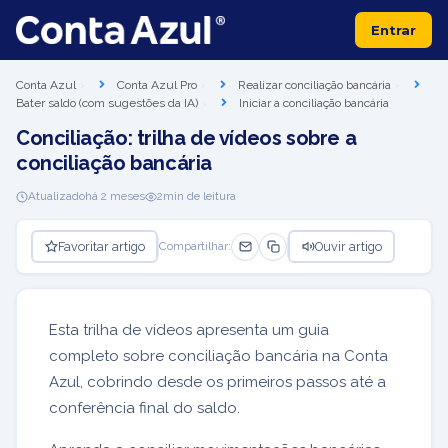
Entrar
Conta Azul
Conta Azul Pro
Realizar conciliação bancária
Bater saldo (com sugestões da IA)
Iniciar a conciliação bancária
Conciliação: trilha de vídeos sobre a
conciliação bancária
Atualizado
há 2 meses
2
min de leitura
Favoritar artigo
Ouvir artigo
Compartilhar:
Esta trilha de vídeos apresenta um guia
completo sobre conciliação bancária na Conta
Azul, cobrindo desde os primeiros passos até a
conferência final do saldo.