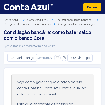
Entrar
Conta Azul
Conta Azul Pro
Realizar conciliação bancária
Corrigir saldo e resolver pendências
Corrigir o saldo na conciliação
Conciliação bancária: como bater saldo
com o banco Cora
Atualizado
há 3 meses
2
min de leitura
Favoritar artigo
Ouvir artigo
Compartilhar:
Veja como garantir que o saldo da sua
conta
Cora
na Conta Azul esteja igual ao
extrato bancário oficial.
Este guia apresenta os passos de