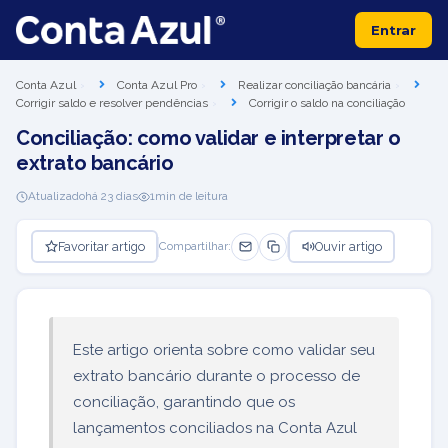
Entrar
Conta Azul
Conta Azul Pro
Realizar conciliação bancária
Corrigir saldo e resolver pendências
Corrigir o saldo na conciliação
Conciliação: como validar e interpretar o
extrato bancário
Atualizado
há 23 dias
1
min de leitura
Favoritar artigo
Ouvir artigo
Compartilhar:
Este artigo orienta sobre como validar seu
extrato bancário durante o processo de
conciliação, garantindo que os
lançamentos conciliados na Conta Azul