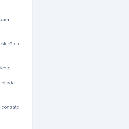
para
estrição a
iente.
editada
e contrato