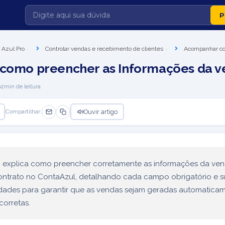
 Azul Pro
Controlar vendas e recebimento de clientes
Acompanhar con
 como preencher as Informações da 
2
min de leitura
Ouvir artigo
Compartilhar:
go explica como preencher corretamente as informações da ve
contrato no ContaAzul, detalhando cada campo obrigatório e s
idades para garantir que as vendas sejam geradas automatica
corretas.