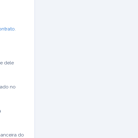
ontrato
.
e dele
mado no
a
nanceira do