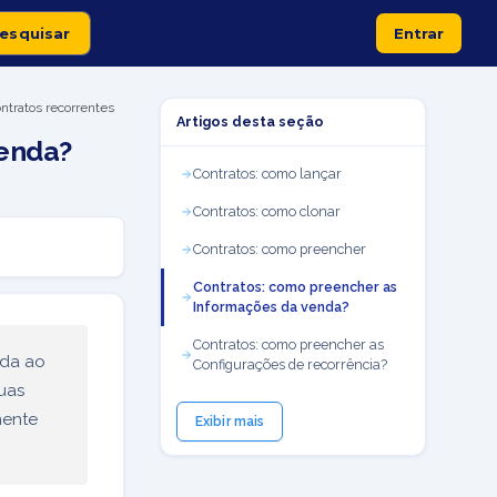
Entrar
tratos recorrentes
Artigos desta seção
venda?
Contratos: como lançar
Contratos: como clonar
Contratos: como preencher
Contratos: como preencher as
Informações da venda?
Contratos: como preencher as
nda ao
Configurações de recorrência?
uas
mente
Exibir mais