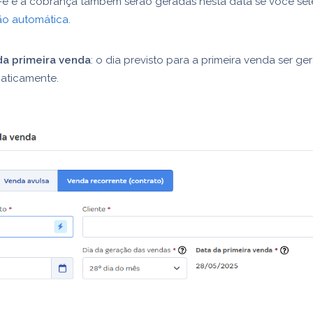
-e e a cobrança também serão geradas nesta data se você sel
ão automática
.
da primeira venda
: o dia previsto para a primeira venda ser ge
aticamente.