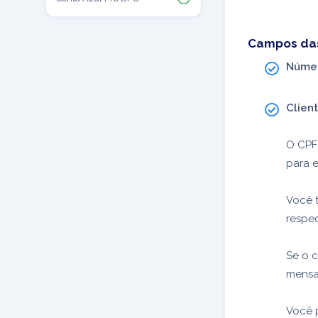
Campos das
Númer
Clien
O CPF
para e
Você 
respec
Se o c
mens
Você p