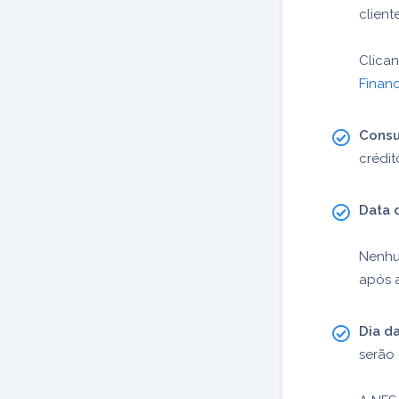
client
Clica
Financ
Consu
crédit
Data d
Nenhu
após a
Dia d
serão 