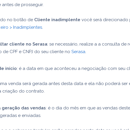
e antes de prosseguir.
ndo no botão de
Cliente inadimplente
você será direcionado 
eiro > Inadimplentes
.
ltar cliente no Serasa
: se necessário, realize a a consulta de r
o de CPF e CNPJ do seu cliente no
Serasa
.
e início
: é a data em que aconteceu a negociação com seu cl
ma venda será gerada antes desta data e ela não poderá ser 
 criação do contrato.
a geração das vendas
: é o dia do mês em que as vendas dest
geradas e enviadas.