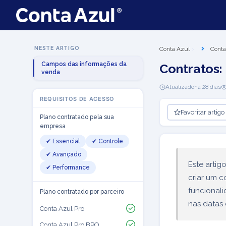
NESTE ARTIGO
Conta Azul
Conta
Campos das informações da
Contratos:
venda
Atualizado
há 28 dias
REQUISITOS DE ACESSO
Favoritar artigo
Plano contratado pela sua
empresa
✔ Essencial
✔ Controle
✔ Avançado
Este arti
✔ Performance
criar um 
funcional
Plano contratado por parceiro
nas datas 
Conta Azul Pro
Conta Azul Pro BPO