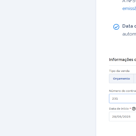
A NFS
emiss
Data 
autom