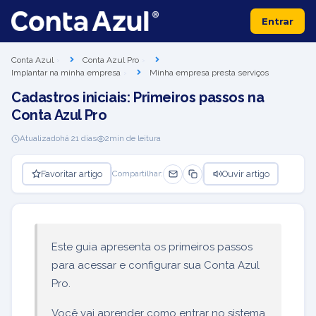
Entrar
Conta Azul
Conta Azul Pro
Implantar na minha empresa
Minha empresa presta serviços
Cadastros iniciais: Primeiros passos na
Conta Azul Pro
Atualizado
há 21 dias
2
min de leitura
Favoritar artigo
Ouvir artigo
Compartilhar:
Este guia apresenta os primeiros passos
para acessar e configurar sua Conta Azul
Pro.
Você vai aprender como entrar no sistema,