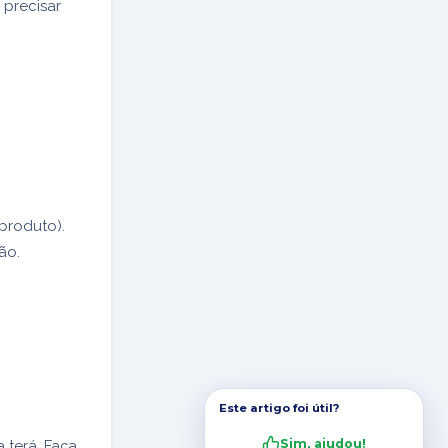
 precisar
 produto).
ão.
Este artigo foi útil?
Sim, ajudou!
 terá. Faça