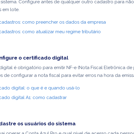
sistema. Configure antes de qualquer outro cadastro para não
s em lote.
cadastros: como preencher os dados da empresa
adastros: como atualizar meu regime tributário
figure o certificado digital
digital é obrigatório para emitir NF-e (Nota Fiscal Eletrônica de
s de configurar a nota fiscal para evitar erros na hora da emiss
icado digital: o que é e quando usá-lo
icado digital A1: como cadastrar
dastre os usuários do sistema
ai operar a Conta Azul Pro e qual nível de acesso cada pessoa