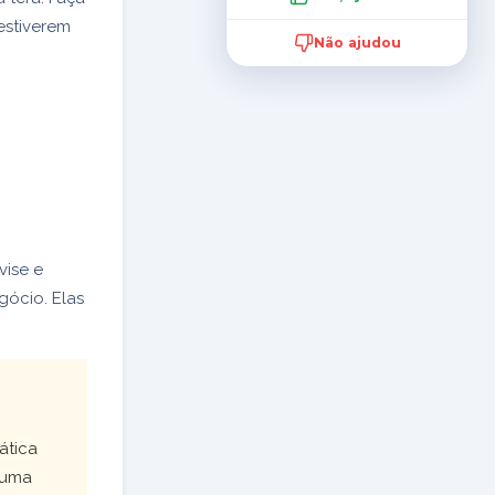
estiverem
Não ajudou
vise e
gócio. Elas
ática
e uma