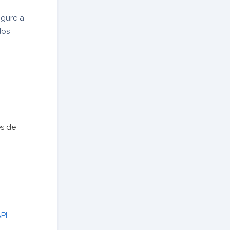
igure a
dos
es de
API