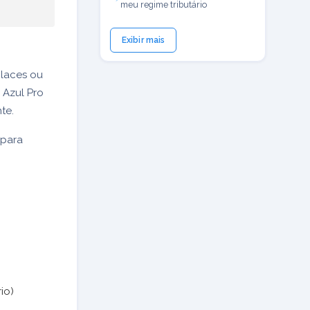
meu regime tributário
Exibir mais
places ou
 Azul Pro
te.
 para
io)