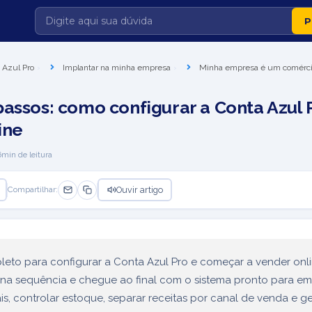
 Azul Pro
Implantar na minha empresa
Minha empresa é um comérc
passos: como configurar a Conta Azul 
ine
6
min de leitura
Ouvir artigo
Compartilhar:
eto para configurar a Conta Azul Pro e começar a vender onli
na sequência e chegue ao final com o sistema pronto para emi
ais, controlar estoque, separar receitas por canal de venda e g