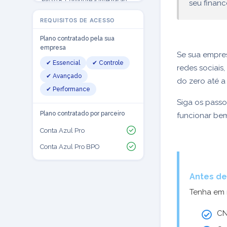
Passo 8. Configure a integração
seu financ
com sua plataforma de vendas
REQUISITOS DE ACESSO
Passo 9. Cadastre produtos,
clientes, fornecedores e
Plano contratado pela sua
transportadoras
empresa
Se sua empres
Passo 10. Configure suas contas
✔ Essencial
✔ Controle
financeiras
redes sociais
✔ Avançado
Passo 11. Importe seus dados
do zero até a
históricos
✔ Performance
Siga os pass
Passo 12. Configure estoque e
tabela de preços
Plano contratado por parceiro
funcionar be
Passo 13. Registre sua primeira
Conta Azul Pro
venda e emita a nota
Conta Azul Pro BPO
Artigos relacionados
Antes d
Tenha em 
CN