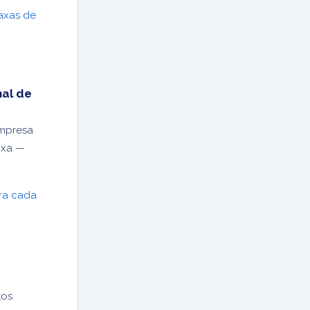
taxas de
nal de
empresa
aixa —
ara cada
tos