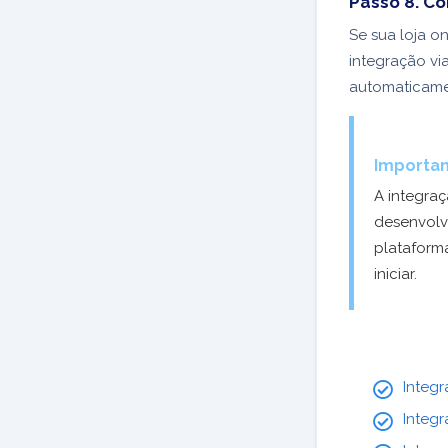
Passo 8. Co
Se sua loja o
integração vi
automaticame
Importan
A integra
desenvolve
plataform
iniciar.
Integ
Integr