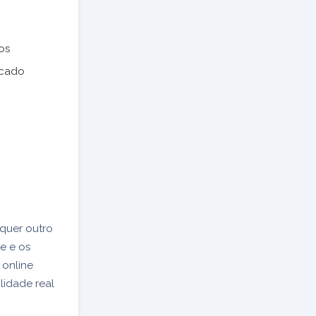
os
rcado
lquer outro
e e os
 online
lidade real