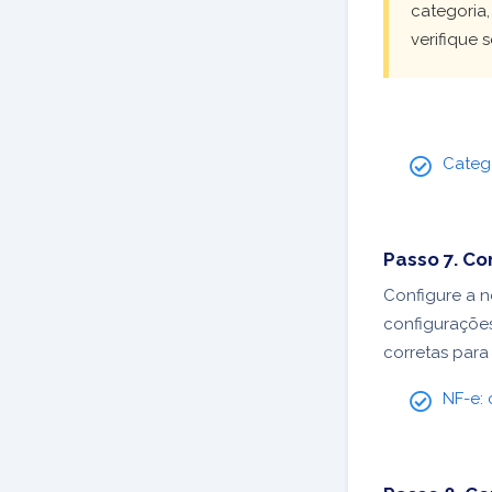
categoria,
verifique 
Catego
Passo 7. Co
Configure a n
configurações
corretas para
NF-e: 