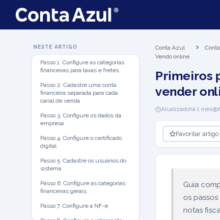
NESTE ARTIGO
Conta Azul
Conta
Vendo online
Passo 1. Configure as categorias
financeiras para taxas e fretes
Primeiros 
Passo 2. Cadastre uma conta
vender onl
financeira separada para cada
canal de venda
Atualizado
há 1 mês
Passo 3. Configure os dados da
empresa
Favoritar artigo
Passo 4. Configure o certificado
digital
Passo 5. Cadastre os usuários do
sistema
Passo 6. Configure as categorias
Guia compl
financeiras gerais
os passos 
Passo 7. Configure a NF-e
notas fisc