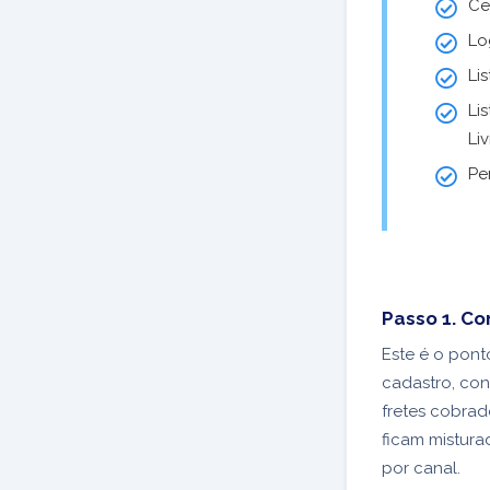
Ce
Lo
Li
Li
Li
Pe
Passo 1. Co
Este é o pont
cadastro, con
fretes cobrad
ficam mistura
por canal.