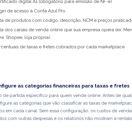
rtificado digital A1 (obrigatório para emissão de NF-e)
gin de acesso à Conta Azul Pro
sta de produtos com código, descrição, NCM e preços praticad
sta dos canais de venda online que sua empresa opera (ex: Me
vre, Shopee, loja própria)
rcentuais de taxas e fretes cobrados por cada marketplace
nfigure as categorias financeiras para taxas e fretes
o de partida específico para quem vende online. Antes de qua
figure as categorias que vão classificar as taxas de marketplac
os em cada canal. Sem essa configuração, os custos de venda
dos com outras despesas e os relatórios não mostram a rentabi