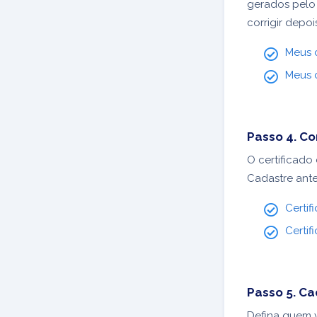
gerados pelo 
corrigir depoi
Meus 
Meus c
Passo 4. Con
O certificado 
Cadastre ante
Certif
Certif
Passo 5. Ca
Defina quem v