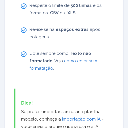
Respeite o limite de
500 linhas
e os
formatos
.CSV
ou
.XLS
.
Revise se há
espaços extras
após
colagens.
Cole sempre como
Texto não
formatado
. Veja
como colar sem
formatação
.
Dica!
Se preferir importar sem usar a planilha
modelo, conheça a
Importação com IA
-
você envia o arquivo que já usa e a IA