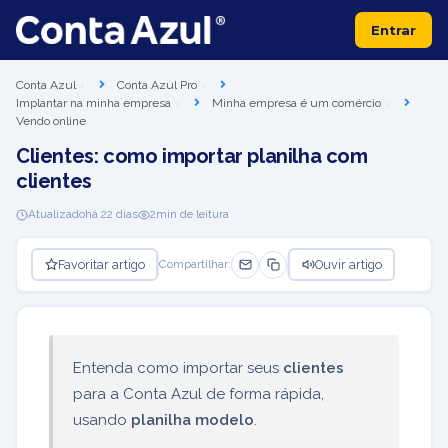
Entrar
Conta Azul
Conta Azul Pro
Implantar na minha empresa
Minha empresa é um comércio
Vendo online
Clientes: como importar planilha com
clientes
Atualizado
há 22 dias
2
min de leitura
Favoritar artigo
Ouvir artigo
Compartilhar:
Entenda como importar seus
clientes
para a Conta Azul de forma rápida,
usando
planilha modelo
.