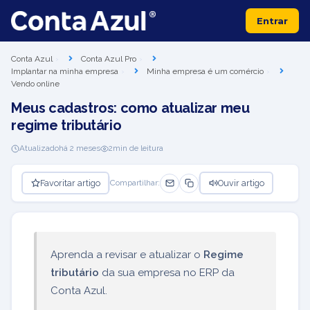
Entrar
Conta Azul
Conta Azul Pro
Implantar na minha empresa
Minha empresa é um comércio
Vendo online
Meus cadastros: como atualizar meu
regime tributário
Atualizado
há 2 meses
2
min de leitura
Favoritar artigo
Ouvir artigo
Compartilhar:
Aprenda a revisar e atualizar o
Regime
tributário
da sua empresa no ERP da
Conta Azul.