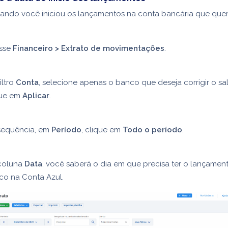
ando você iniciou os lançamentos na conta bancária que quer 
sse
Financeiro > Extrato de movimentações
.
iltro
Conta
, selecione apenas o banco que deseja corrigir o sa
que em
Aplicar
.
sequência, em
Período
, clique em
Todo o período
.
coluna
Data
, você saberá o dia em que precisa ter o lançamen
co na Conta Azul.