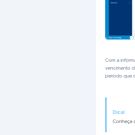
Com a informa
vencimento d
período que d
Dica!
Conheça 