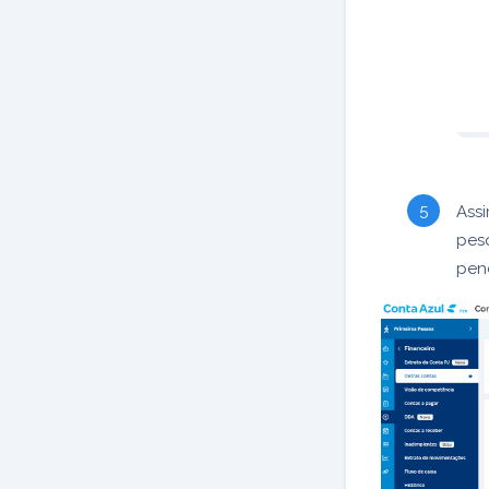
Assi
pesq
pend