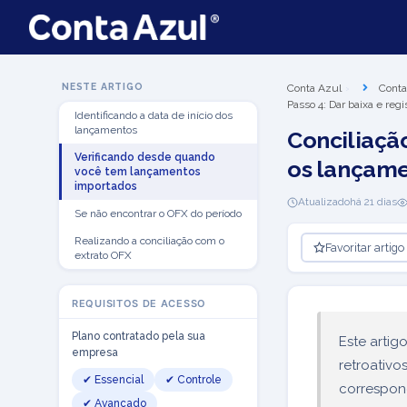
NESTE ARTIGO
Conta Azul
Conta
Passo 4: Dar baixa e regi
Identificando a data de início dos
lançamentos
Conciliaçã
Verificando desde quando
os lançame
você tem lançamentos
importados
Atualizado
há 21 dias
Se não encontrar o OFX do período
Realizando a conciliação com o
Favoritar artigo
extrato OFX
REQUISITOS DE ACESSO
Plano contratado pela sua
Este artig
empresa
retroativo
✔ Essencial
✔ Controle
correspon
✔ Avançado