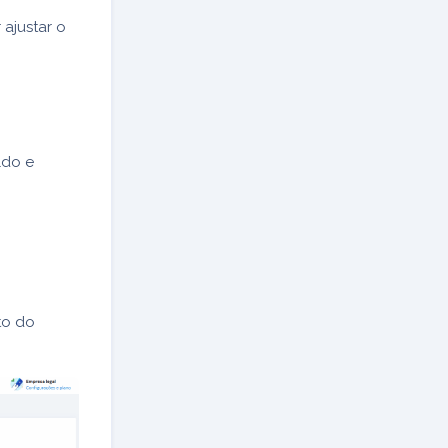
ajustar o
ldo e
to do