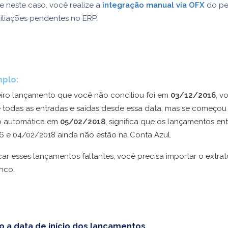
 neste caso, você realize a
integração manual via OFX
do pe
iliações pendentes no ERP.
plo:
eiro lançamento que você não conciliou foi em
03/12/2016
, v
e todas as entradas e saídas desde essa data, mas se começou 
o automática em
05/02/2018
, significa que os lançamentos ent
6 e 04/02/2018 ainda não estão na Conta Azul.
ar esses lançamentos faltantes, você precisa importar o extra
nco.
do a data de início dos lançamentos