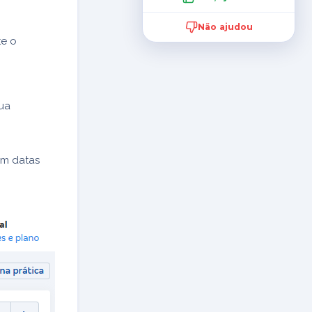
Não ajudou
te o
sua
em datas