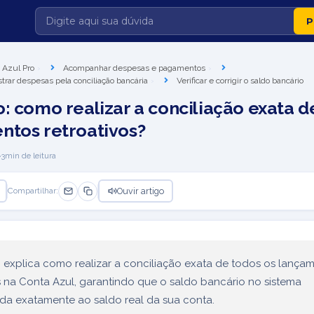
 Azul Pro
Acompanhar despesas e pagamentos
strar despesas pela conciliação bancária
Verificar e corrigir o saldo bancário
o: como realizar a conciliação exata d
ntos retroativos?
3
min de leitura
Ouvir artigo
Compartilhar:
o explica como realizar a conciliação exata de todos os lança
s na Conta Azul, garantindo que o saldo bancário no sistema
da exatamente ao saldo real da sua conta.