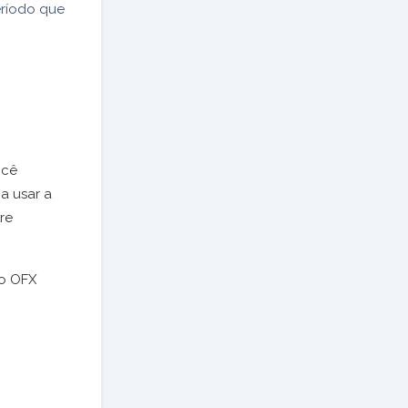
ríodo que
ocê
a usar a
re
to OFX