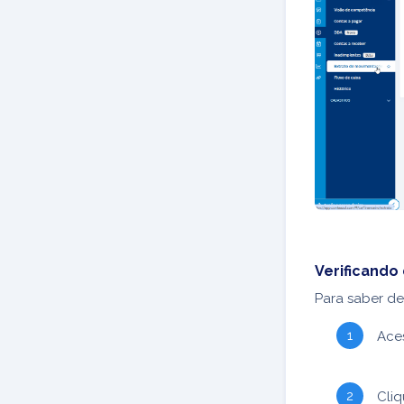
Verificand
Para saber d
Ace
Cliq