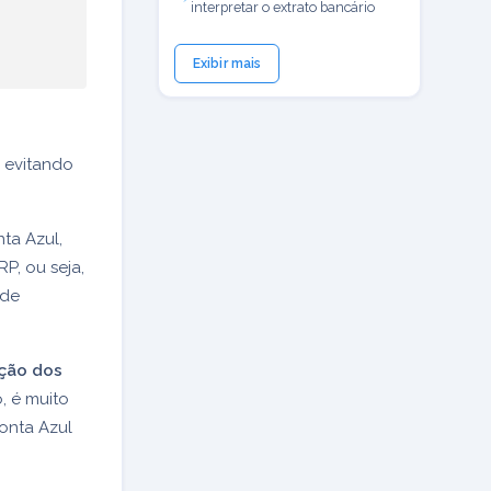
interpretar o extrato bancário
Exibir mais
 evitando
ta Azul,
P, ou seja,
 de
ação dos
, é muito
onta Azul