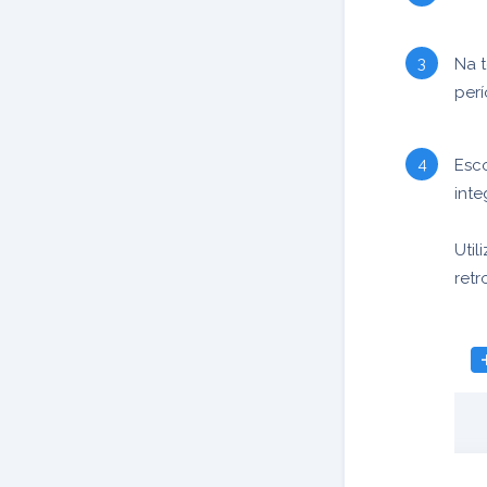
Na 
perí
Esco
inte
Util
retr