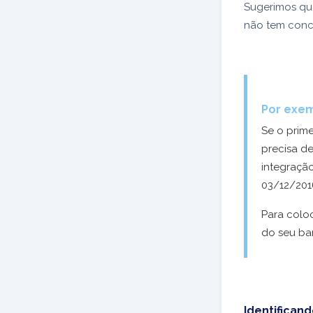
Sugerimos que
não tem conc
Por exem
Se o prim
precisa d
integraçã
03/12/201
Para coloc
do seu ba
Identifican