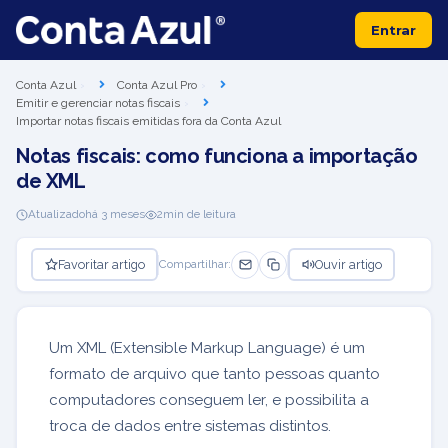
Entrar
Conta Azul
Conta Azul Pro
Emitir e gerenciar notas fiscais
Importar notas fiscais emitidas fora da Conta Azul
Notas fiscais: como funciona a importação
de XML
Atualizado
há 3 meses
2
min de leitura
Favoritar artigo
Ouvir artigo
Compartilhar:
Um XML (Extensible Markup Language) é um
formato de arquivo que tanto pessoas quanto
computadores conseguem ler, e possibilita a
troca de dados entre sistemas distintos.