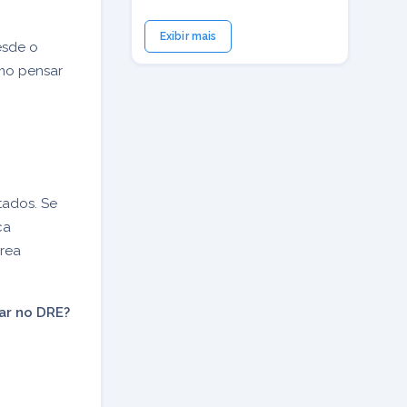
Exibir mais
esde o
omo pensar
tados. Se
ca
rea
ar no DRE?