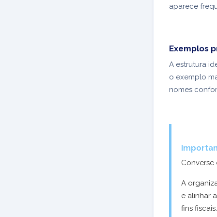
aparece frequ
Exemplos pr
A estrutura i
o exemplo ma
nomes confor
Importan
Converse c
A organiz
e alinhar 
fins fiscais.