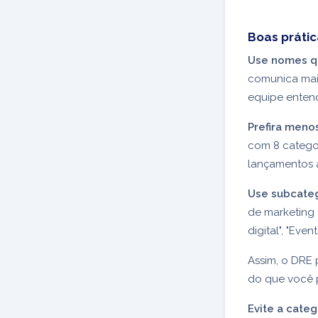
Boas prátic
Use nomes qu
comunica mai
equipe entend
Prefira meno
com 8 categor
lançamentos 
Use subcateg
de marketing 
digital", "Eve
Assim, o DRE 
do que você p
Evite a cate