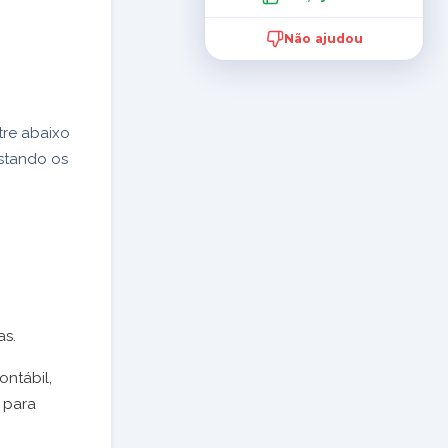
.
Não ajudou
tre abaixo
stando os
as.
ntábil,
s para