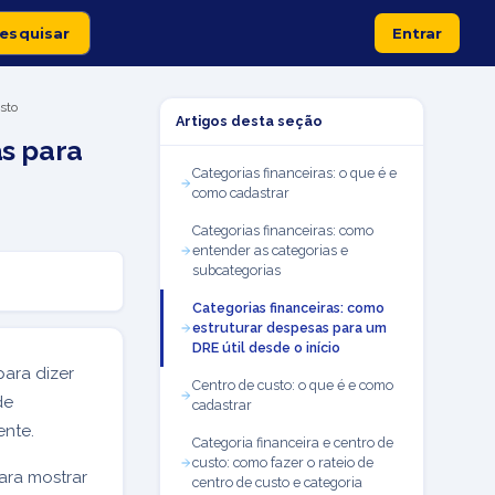
Entrar
sto
Artigos desta seção
as para
Categorias financeiras: o que é e
como cadastrar
Categorias financeiras: como
entender as categorias e
subcategorias
Categorias financeiras: como
estruturar despesas para um
DRE útil desde o início
ara dizer
Centro de custo: o que é e como
de
cadastrar
ente.
Categoria financeira e centro de
custo: como fazer o rateio de
ara mostrar
centro de custo e categoria