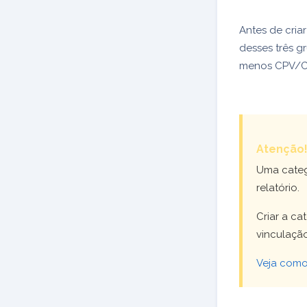
Antes de cria
desses três g
menos CPV/CS
Atenção
Uma categ
relatório.
Criar a ca
vinculaç
Veja como 