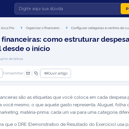
 Azul Pro
Organizar o financeiro
Configurar categorias e centros de cu
 financeiras: como estruturar despes
 desde o início
4
min de leitura
Ouvir artigo
Compartilhar:
nanceiras são as etiquetas que você coloca em cada despesa p
 a você mesmo, o que aquele gasto representa. Aluguel, folha 
rketing, matéria-prima: cada um vai para uma categoria difer
ura que o DRE (Demonstrativo de Resultado do Exercício) usa p