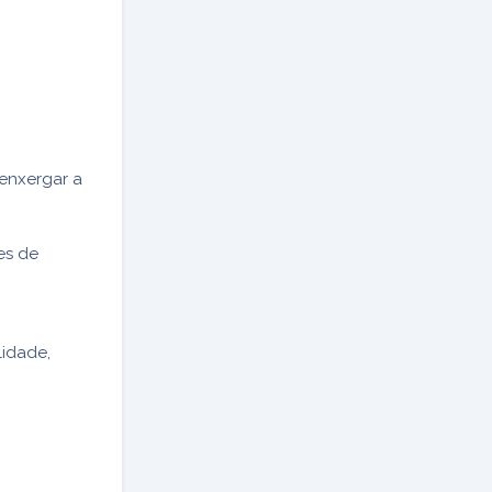
 enxergar a
es de
lidade,