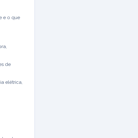
e e o que
ra,
es de
a elétrica,