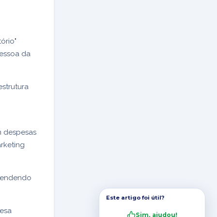
ório"
pessoa da
strutura
m despesas
arketing
ependendo
Este artigo foi útil?
esa
Sim, ajudou!