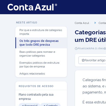
NESTE ARTIGO
Conta Azul
Conta
Por que a estrutura de categorias
Categorias
importa
um DRE útil
Os três grupos de despesas
que todo DRE precisa
Atualizado
há 21 dias
Boas práticas para nomear e
organizar categorias
Favoritar artigo
Exemplos práticos de estrutura
por tipo de empresa
Artigos relacionados
Categorias fi
ao sistema, e
REQUISITOS DE ACESSO
pagamento, ma
Plano contratado pela sua
empresa
É essa estrut