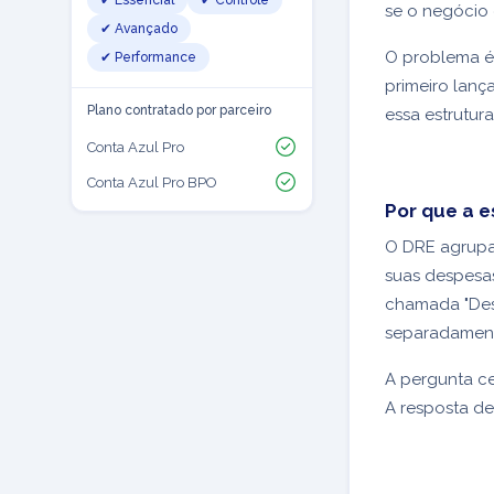
✔ Essencial
✔ Controle
se o negócio 
✔ Avançado
O problema é
✔ Performance
primeiro lanç
Plano contratado por parceiro
essa estrutur
Conta Azul Pro
Conta Azul Pro BPO
Por que a e
O DRE agrupa 
suas despesa
chamada "Des
separadament
A pergunta ce
A resposta de