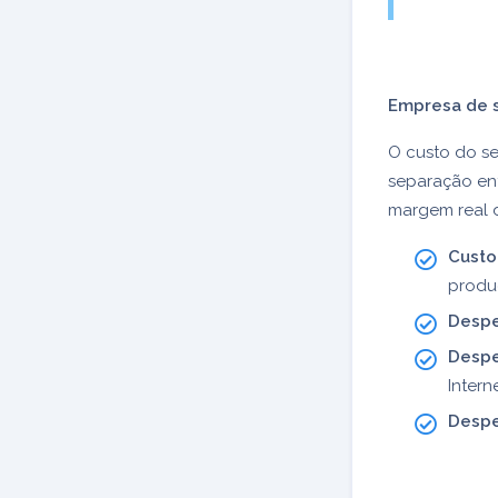
Empresa de 
O custo do se
separação ent
margem real d
Custo
produ
Despe
Despe
Intern
Despe