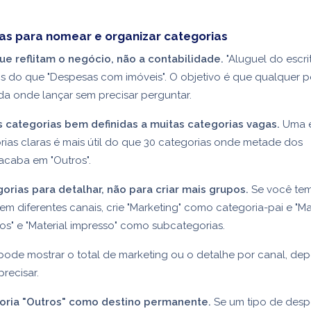
as para nomear e organizar categorias
e reflitam o negócio, não a contabilidade.
"Aluguel do escrit
s do que "Despesas com imóveis". O objetivo é que qualquer 
a onde lançar sem precisar perguntar.
s categorias bem definidas a muitas categorias vagas.
Uma e
ias claras é mais útil do que 30 categorias onde metade dos
acaba em "Outros".
orias para detalhar, não para criar mais grupos.
Se você te
em diferentes canais, crie "Marketing" como categoria-pai e "M
ntos" e "Material impresso" como subcategorias.
pode mostrar o total de marketing ou o detalhe por canal, d
recisar.
goria "Outros" como destino permanente.
Se um tipo de desp