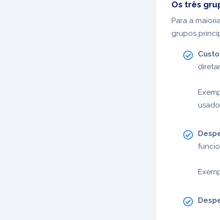
Os três gr
Para a maiori
grupos princi
Custo
diret
Exemp
usado 
Despe
funci
Exempl
Despe