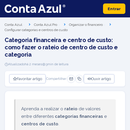
Entrar
Conta Azul
Conta Azul Pro
Organizar o financeiro
Configurar categorias e centros de custo
Categoria financeira e centro de custo:
como fazer o rateio de centro de custo e
categoria
Atualizado
há 2 meses
3
min de leitura
Favoritar artigo
Ouvir artigo
Compartilhar:
Aprenda a realizar o
rateio
de valores
entre diferentes
categorias financeiras
e
centros de custo
.