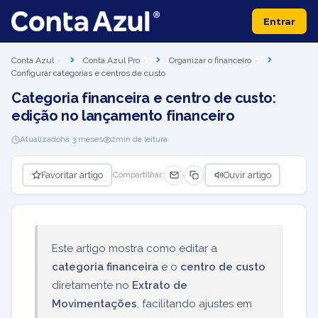
Entrar
Conta Azul
Conta Azul Pro
Organizar o financeiro
Configurar categorias e centros de custo
Categoria financeira e centro de custo:
edição no lançamento financeiro
Atualizado
há 3 meses
2
min de leitura
Favoritar artigo
Ouvir artigo
Compartilhar:
Este artigo mostra como editar a
categoria financeira
e o
centro de custo
diretamente no
Extrato de
Movimentações
, facilitando ajustes em