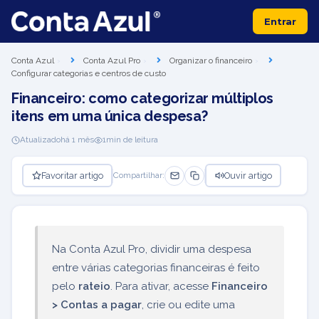
Entrar
Conta Azul
Conta Azul Pro
Organizar o financeiro
Configurar categorias e centros de custo
Financeiro: como categorizar múltiplos
itens em uma única despesa?
Atualizado
há 1 mês
1
min de leitura
Favoritar artigo
Ouvir artigo
Compartilhar:
Na Conta Azul Pro, dividir uma despesa
entre várias categorias financeiras é feito
pelo
rateio
. Para ativar, acesse
Financeiro
> Contas a pagar
, crie ou edite uma