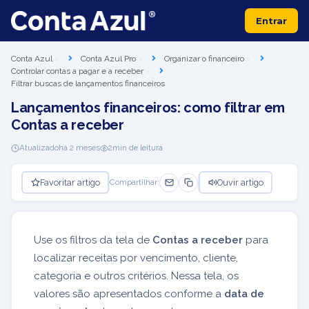
Entrar
Conta Azul
Conta Azul Pro
Organizar o financeiro
Controlar contas a pagar e a receber
Filtrar buscas de lançamentos financeiros
Lançamentos financeiros: como filtrar em
Contas a receber
Atualizado
há 2 meses
2
min de leitura
Favoritar artigo
Ouvir artigo
Compartilhar:
Use os filtros da tela de
Contas a receber
para
localizar receitas por vencimento, cliente,
categoria e outros critérios. Nessa tela, os
valores são apresentados conforme a
data de