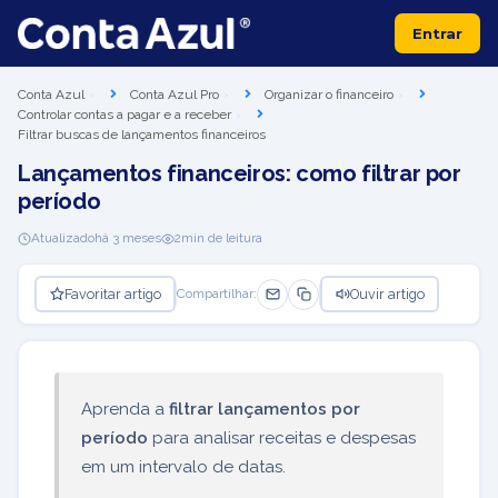
Entrar
Conta Azul
Conta Azul Pro
Organizar o financeiro
Controlar contas a pagar e a receber
Filtrar buscas de lançamentos financeiros
Lançamentos financeiros: como filtrar por
período
Atualizado
há 3 meses
2
min de leitura
Favoritar artigo
Ouvir artigo
Compartilhar:
Aprenda a
filtrar lançamentos por
período
para analisar receitas e despesas
em um intervalo de datas.