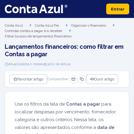
Entrar
Conta Azul
Conta Azul Pro
Organizar o financeiro
Controlar contas a pagar e a receber
Filtrar buscas de lançamentos financeiros
Lançamentos financeiros: como filtrar em
Contas a pagar
Atualizado
há 2 meses
3
min de leitura
Favoritar artigo
Ouvir artigo
Compartilhar:
Use os filtros da tela de
Contas a pagar
para
localizar despesas por vencimento, fornecedor,
categoria e outros critérios. Nessa tela, os
valores são apresentados conforme a
data de