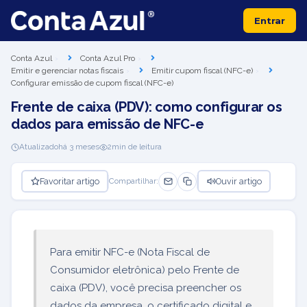
Entrar
Conta Azul
Conta Azul Pro
Emitir e gerenciar notas fiscais
Emitir cupom fiscal (NFC-e)
Configurar emissão de cupom fiscal (NFC-e)
Frente de caixa (PDV): como configurar os
dados para emissão de NFC-e
Atualizado
há 3 meses
2
min de leitura
Favoritar artigo
Ouvir artigo
Compartilhar:
Para emitir NFC-e (Nota Fiscal de
Consumidor eletrônica) pelo Frente de
caixa (PDV), você precisa preencher os
dados da empresa, o certificado digital e