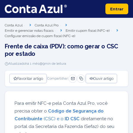
Entrar
Conta Azul
Conta Azul Pro
Emitir e gerenciar notas fiscais
Emitir cupom fiscal (NFC-e)
Configurar emissão de cupom fiscal (NFC-e)
Frente de caixa (PDV): como gerar o CSC
por estado
Atualizado
há 1 mês
9
min de leitura
Favoritar artigo
Ouvir artigo
Compartilhar:
Para emitir NFC-e pela Conta Azul Pro, você
precisa obter o
Código de Segurança do
Contribuinte
(CSC) e o
ID CSC
diretamente no
portal da Secretaria da Fazenda (Sefaz) do seu