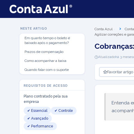
NESTE ARTIGO
Conta Azul
Conta
Agilizar correções e gar
Em quanto tempo o boleto é
baixado após o pagamento?
Cobranças:
Prazos de compensação
Atualizado
há 3 meses
Como acompanhar a baixa
Quando falar com o suporte
Favoritar artigo
REQUISITOS DE ACESSO
Plano contratado pela sua
empresa
Entenda e
acompanha
✔ Essencial
✔ Controle
✔ Avançado
✔ Performance