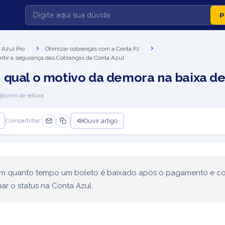
 Azul Pro
Otimizar cobranças com a Conta PJ
antir a segurança das Cobranças da Conta Azul
 qual o motivo da demora na baixa de
1
min de leitura
Ouvir artigo
Compartilhar:
m quanto tempo um boleto é baixado após o pagamento e 
r o status na Conta Azul.