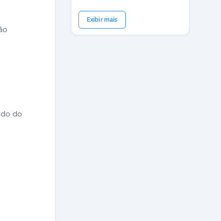
Exibir mais
ão
ndo do