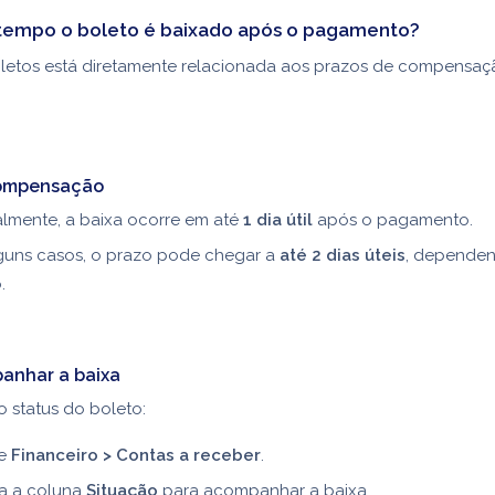
tempo o boleto é baixado após o pagamento?
oletos está diretamente relacionada aos prazos de compensaç
compensação
lmente, a baixa ocorre em até
1 dia útil
após o pagamento.
guns casos, o prazo pode chegar a
até 2 dias úteis
, depende
.
anhar a baixa
 o status do boleto:
se
Financeiro > Contas a receber
.
ra a coluna
Situação
para acompanhar a baixa.