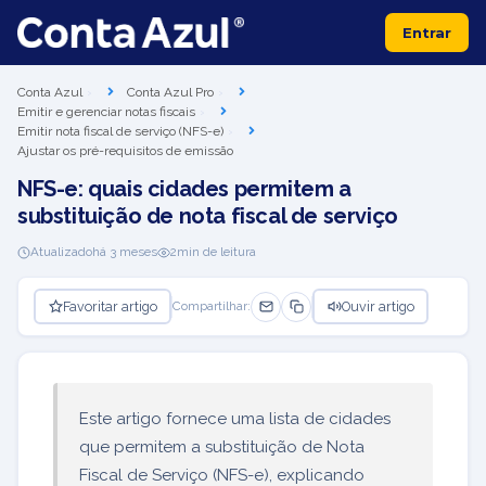
Entrar
Conta Azul
Conta Azul Pro
Emitir e gerenciar notas fiscais
Emitir nota fiscal de serviço (NFS-e)
Ajustar os pré-requisitos de emissão
NFS-e: quais cidades permitem a
substituição de nota fiscal de serviço
Atualizado
há 3 meses
2
min de leitura
Favoritar artigo
Ouvir artigo
Compartilhar:
Este artigo fornece uma lista de cidades
que permitem a substituição de Nota
Fiscal de Serviço (NFS-e), explicando