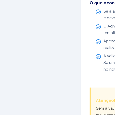
O que acon
Se a a
e deve
O Admi
tentat
Apena
realiz
A vali
Se um 
no no
Atenção
Sem a vali
malicioso