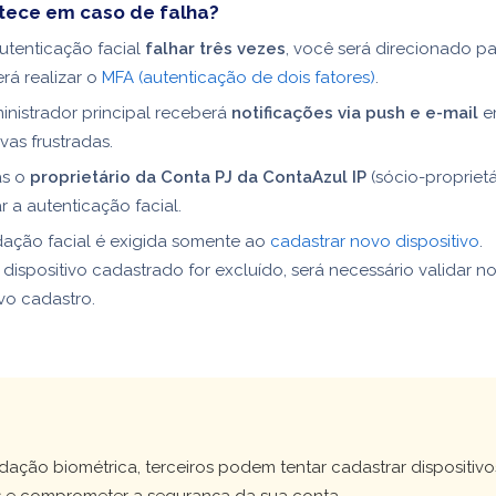
tece em caso de falha?
utenticação facial
falhar três vezes
, você será direcionado pa
rá realizar o
MFA (autenticação de dois fatores)
.
nistrador principal receberá
notificações via push e e-mail
e
ivas frustradas.
s o
proprietário da Conta PJ da ContaAzul IP
(sócio-propriet
ar a autenticação facial.
dação facial é exigida somente ao
cadastrar novo dispositivo
.
dispositivo cadastrado for excluído, será necessário validar 
vo cadastro.
!
dação biométrica, terceiros podem tentar cadastrar dispositivo
s e comprometer a segurança da sua conta.