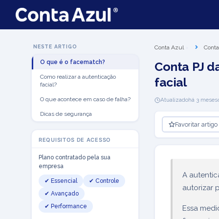
NESTE ARTIGO
Conta Azul
Conta
O que é o facematch?
Conta PJ d
Como realizar a autenticação
facial
facial?
O que acontece em caso de falha?
Atualizado
há 3 meses
Dicas de segurança
Favoritar artigo
REQUISITOS DE ACESSO
Plano contratado pela sua
empresa
A autentic
✔ Essencial
✔ Controle
autorizar 
✔ Avançado
✔ Performance
Essa medi