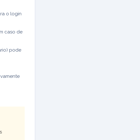
ra o login
m caso de
ário) pode
novamente
s