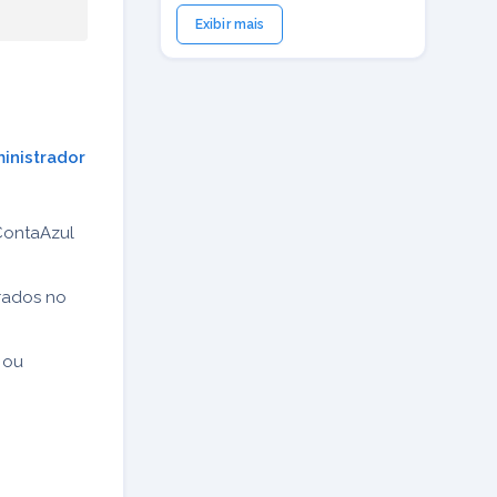
Exibir mais
inistrador
ContaAzul
rados no
 ou