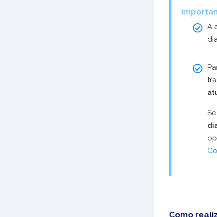
Importan
A 
di
Pa
tr
at
Se
di
op
Co
Como realiz