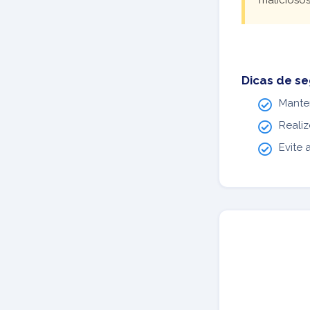
Dicas de s
Mante
Reali
Evite 