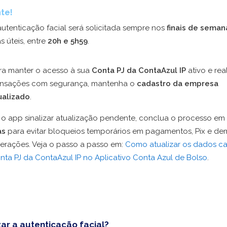
te!
autenticação facial será solicitada sempre nos
finais de seman
as úteis, entre
20h e 5h59
.
ra manter o acesso à sua
Conta PJ da ContaAzul IP
ativo e real
ansações com segurança, mantenha o
cadastro da empresa
ualizado
.
 o app sinalizar atualização pendente, conclua o processo em
as
para evitar bloqueios temporários em pagamentos, Pix e de
erações. Veja o passo a passo em:
Como atualizar os dados ca
nta PJ da ContaAzul IP no Aplicativo Conta Azul de Bolso
.
ar a autenticação facial?