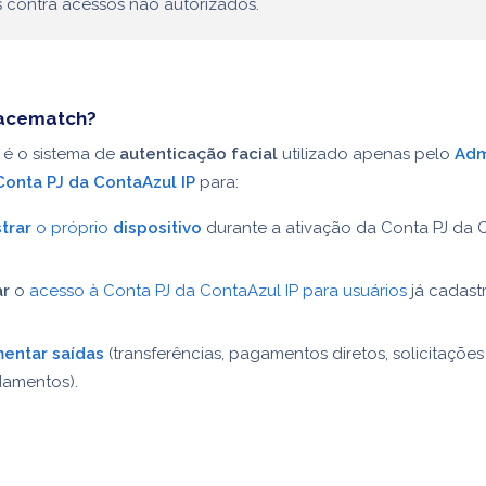
s contra acessos não autorizados.
facematch?
é o sistema de
autenticação facial
utilizado apenas pelo
Adm
Conta PJ da ContaAzul IP
para:
trar
o próprio
dispositivo
durante a ativação da Conta PJ da 
ar
o
acesso à Conta PJ da ContaAzul IP para usuários
já cadast
entar saídas
(transferências, pagamentos diretos, solicitações
amentos).