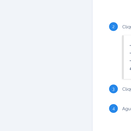
Cli
Cli
Agu