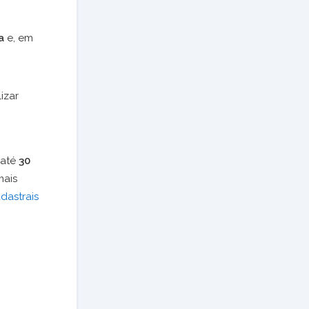
a
e, em
izar
 até
30
mais
dastrais