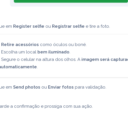
que em
Register selfie
ou
Registrar selfie
e tire a foto.
•
Retire acessórios
como óculos ou boné.
• Escolha um local
bem iluminado
.
• Segure o celular na altura dos olhos. A
imagem será captura
automaticamente
.
que em
Send photos
ou
Enviar fotos
para validação.
arde a confirmação e prossiga com sua ação.