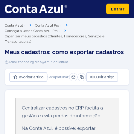
Entrar
Conta Azul
Conta Azul Pro
Começar a usar a Conta Azul Pro
Organizar meus cadastros (Clientes, Fornecedores, Serviços e
Transportadoras)
Meus cadastros: como exportar cadastros
Atualizado
há 25 dias
1
min de leitura
Favoritar artigo
Ouvir artigo
Compartilhar:
Centralizar cadastros no ERP facilita a
gestão e evita perdas de informação.
Na Conta Azul, é possível exportar