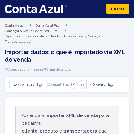
Entrar
Conta Azul
Conta Azul Pro
Começar a usar a Conta Azul Pro
Organizar meus cadastros (Clientes, Fornecedores, Serviços e
Transportadoras)
Importar dados: o que é importado via XML
de venda
Atualizado
há 3 meses
2
min de leitura
Favoritar artigo
Ouvir artigo
Compartilhar:
Aprenda a
importar XML de venda
para
cadastrar
cliente
,
produto
e
transportadora
que