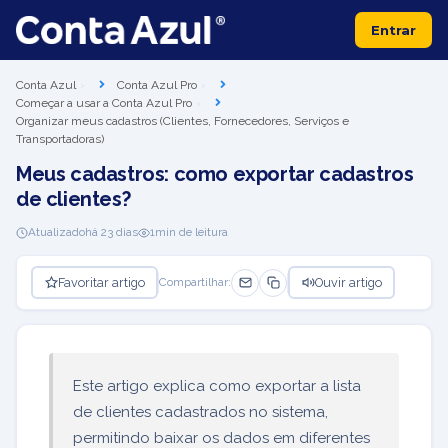
Entrar
Conta Azul
Conta Azul Pro
Começar a usar a Conta Azul Pro
Organizar meus cadastros (Clientes, Fornecedores, Serviços e
Transportadoras)
Meus cadastros: como exportar cadastros
de clientes?
Atualizado
há 23 dias
1
min de leitura
Favoritar artigo
Ouvir artigo
Compartilhar:
Este artigo explica como exportar a lista
de clientes cadastrados no sistema,
permitindo baixar os dados em diferentes