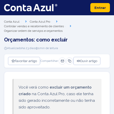
Entrar
Conta Azul
Conta Azul Pro
Controlar vendas e recebimento de clientes
Organizar ordem de serviços e orçamentos
Orçamentos: como excluir
Atualizado
há 23 dias
1
min de leitura
Favoritar artigo
Ouvir artigo
Compartilhar:
Você verá como
excluir um orçamento
criado
na Conta Azul Pro, caso ele tenha
sido gerado incorretamente ou não tenha
sido aproveitado.