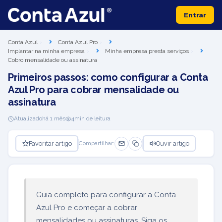
Entrar
Conta Azul
Conta Azul Pro
Implantar na minha empresa
Minha empresa presta serviços
Cobro mensalidade ou assinatura
Primeiros passos: como configurar a Conta
Azul Pro para cobrar mensalidade ou
assinatura
Atualizado
há 1 mês
4
min de leitura
Favoritar artigo
Ouvir artigo
Compartilhar:
Guia completo para configurar a Conta
Azul Pro e começar a cobrar
mensalidades ou assinaturas. Siga os