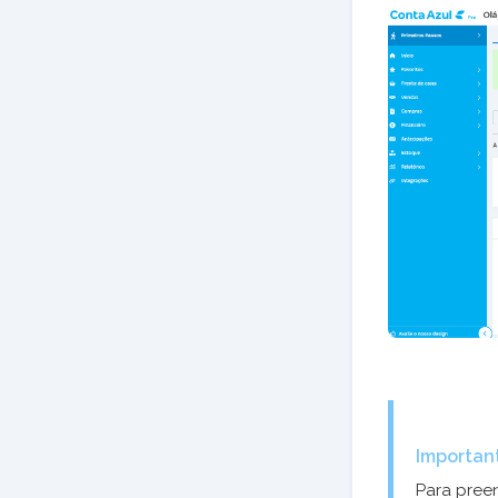
Importan
Para preen