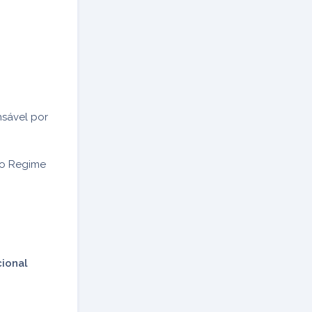
nsável por
 o Regime
ional