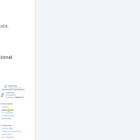
tela,
ional