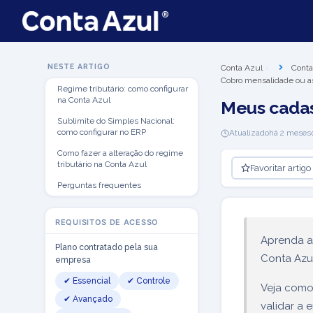
NESTE ARTIGO
Conta Azul
Conta
Cobro mensalidade ou a
Regime tributário: como configurar
na Conta Azul
Meus cadas
Sublimite do Simples Nacional:
como configurar no ERP
Atualizado
há 2 meses
Como fazer a alteração do regime
tributário na Conta Azul
Favoritar artigo
Perguntas frequentes
REQUISITOS DE ACESSO
Aprenda a 
Plano contratado pela sua
Conta Azu
empresa
✔ Essencial
✔ Controle
Veja como 
✔ Avançado
validar a 