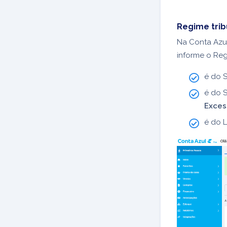
Regime trib
Na Conta Azu
informe o Reg
é do S
é do S
Exces
é do 