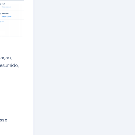
tação,
resumido,
esso