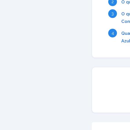
O q
O q
Con
Qua
Azu