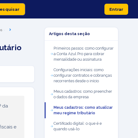
Entrar
os
Artigos desta seção
utário
Primeiros passos: como configurar
a Conta Azul Pro para cobrar
mensalidade ou assinatura
Configurações iniciais: como
configurar contratos e cobranças
recorrentes desde o início
Meus cadastros: como preencher
o dados da empresa
P da
Meus cadastros: como atualizar
meu regime tributário
Certificado digital: o que é e
iscais e
quando usá-lo