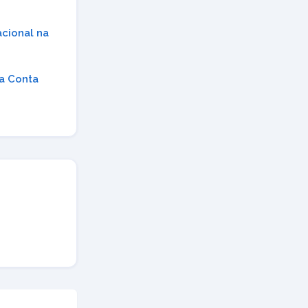
cional na
da Conta