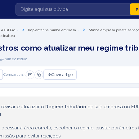
 Azul Pro
Implantar na minha empresa
Minha empresa presta serviç
ssinatura
tros: como atualizar meu regime trib
2
min de leitura
Ouvir artigo
Compartilhar:
revisar e atualizar o
Regime tributário
da sua empresa no ER
l.
acessar a área correta, escolher o regime, ajustar parâmetros f
emissão para evitar rejeições.