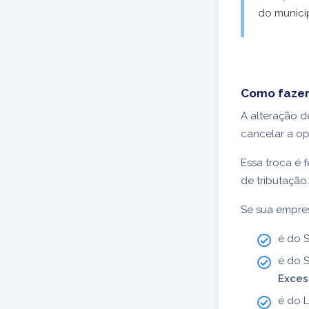
do municíp
Como fazer 
A alteração d
cancelar a op
Essa troca é 
de tributação
S
e sua empre
é do S
é do S
Exces
é do 