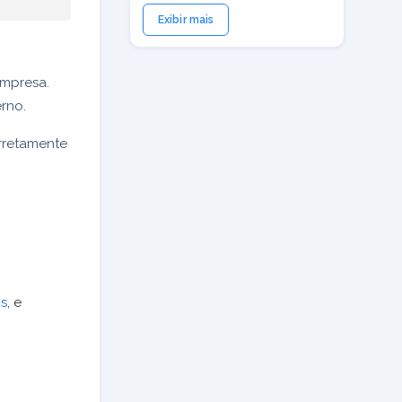
Exibir mais
empresa.
erno.
orretamente
s
, e