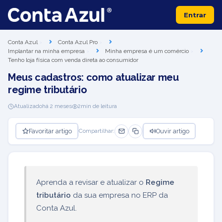
Entrar
Conta Azul
Conta Azul Pro
Implantar na minha empresa
Minha empresa é um comércio
Tenho loja física com venda direta ao consumidor
Meus cadastros: como atualizar meu
regime tributário
Atualizado
há 2 meses
2
min de leitura
Favoritar artigo
Ouvir artigo
Compartilhar:
Aprenda a revisar e atualizar o
Regime
tributário
da sua empresa no ERP da
Conta Azul.