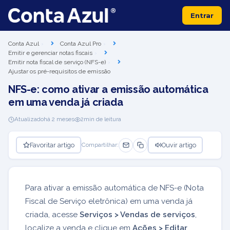
Entrar
Conta Azul
Conta Azul Pro
Emitir e gerenciar notas fiscais
Emitir nota fiscal de serviço (NFS-e)
Ajustar os pré-requisitos de emissão
NFS-e: como ativar a emissão automática
em uma venda já criada
Atualizado
há 2 meses
2
min de leitura
Favoritar artigo
Ouvir artigo
Compartilhar:
Para ativar a emissão automática de NFS-e (Nota
Fiscal de Serviço eletrônica) em uma venda já
criada, acesse
Serviços > Vendas de serviços
,
localize a venda e clique em
Ações > Editar
.