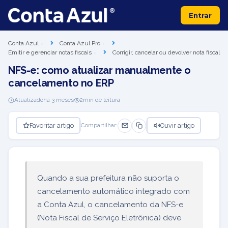
Entrar
Conta Azul
Conta Azul Pro
Emitir e gerenciar notas fiscais
Corrigir, cancelar ou devolver nota fiscal
NFS-e: como atualizar manualmente o
cancelamento no ERP
Atualizado
há 3 meses
2
min de leitura
Favoritar artigo
Ouvir artigo
Compartilhar:
Quando a sua prefeitura não suporta o
cancelamento automático integrado com
a Conta Azul, o cancelamento da NFS-e
(Nota Fiscal de Serviço Eletrônica) deve