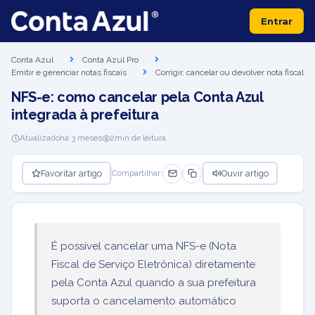
Entrar
Conta Azul
Conta Azul Pro
Emitir e gerenciar notas fiscais
Corrigir, cancelar ou devolver nota fiscal
NFS-e: como cancelar pela Conta Azul
integrada à prefeitura
Atualizado
há 3 meses
2
min de leitura
Favoritar artigo
Ouvir artigo
Compartilhar:
É possível cancelar uma NFS-e (Nota
Fiscal de Serviço Eletrônica) diretamente
pela Conta Azul quando a sua prefeitura
suporta o cancelamento automático