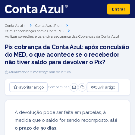
Entrar
Conta Azul
Conta Azul Pro
Otimizar cobranças com a Conta PJ
Agilizar correções e garantir a segurança das Cobranças da Conta Azul
Pix cobrança da Conta Azul: após conculsão
do MED, o que acontece se o recebedor
não tiver saldo para devolver o Pix?
Atualizado
há 2 meses
1
min de leitura
Favoritar artigo
Ouvir artigo
Compartilhar:
A devolução pode ser feita em parcelas, à
medida que o saldo for sendo recomposto,
até
o prazo de 90 dias
.