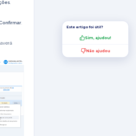
ções
.
Confirmar
.
Este artigo foi útil?
Sim, ajudou!
haverá
Não ajudou