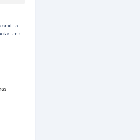
 emitir a
nular uma
mas