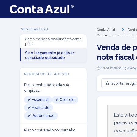
NESTE ARTIGO
Conta Azul
Conta
Gerenciar a venda de pr
Como marcar o recebimento como
perda
Venda de p
Se o lançamento já estiver
nota fiscal
conciliado ou baixado
Atualizado
há 25 dias
REQUISITOS DE ACESSO
Favoritar artigo
Plano contratado pela sua
empresa
✔ Essencial
✔ Controle
✔ Avançado
Este arti
✔ Performance
precisa se
Plano contratado por parceiro
devolução