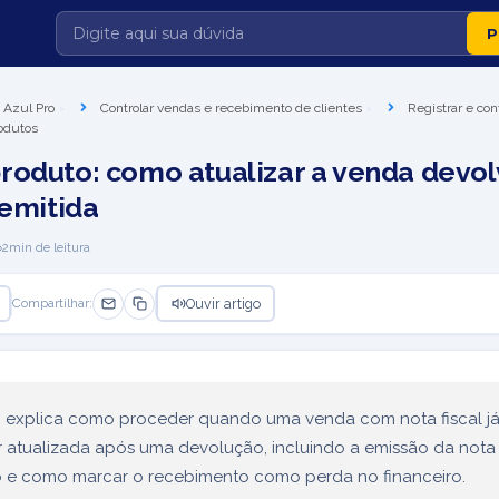
 Azul Pro
Controlar vendas e recebimento de clientes
Registrar e con
odutos
roduto: como atualizar a venda devo
 emitida
2
min de leitura
Ouvir artigo
Compartilhar:
go explica como proceder quando uma venda com nota fiscal já
r atualizada após uma devolução, incluindo a emissão da nota
 e como marcar o recebimento como perda no financeiro.