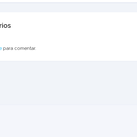
ios
e
para comentar.