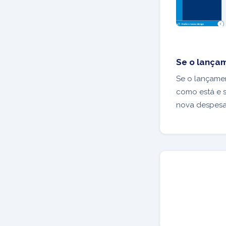
Se o lançam
Se o lançamen
como está e s
nova despesa 