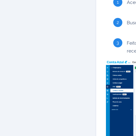
Ace
Bus
Feit
rec