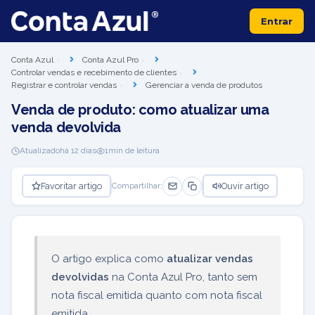
Entrar
Conta Azul
Conta Azul Pro
Controlar vendas e recebimento de clientes
Registrar e controlar vendas
Gerenciar a venda de produtos
Venda de produto: como atualizar uma
venda devolvida
Atualizado
há 12 dias
1
min de leitura
Favoritar artigo
Ouvir artigo
Compartilhar:
O artigo explica como
atualizar vendas
devolvidas
na Conta Azul Pro, tanto sem
nota fiscal emitida quanto com nota fiscal
emitida.