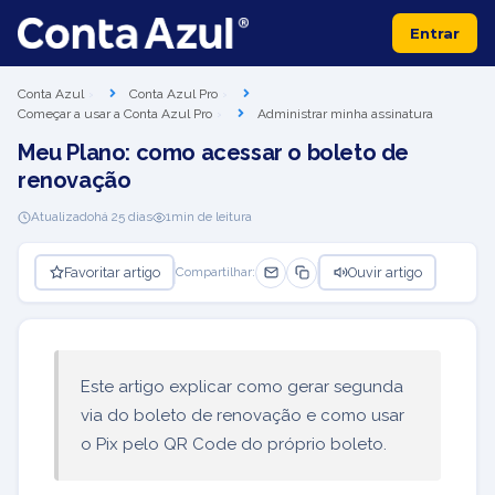
Entrar
Conta Azul
Conta Azul Pro
Começar a usar a Conta Azul Pro
Administrar minha assinatura
Meu Plano: como acessar o boleto de
renovação
Atualizado
há 25 dias
1
min de leitura
Favoritar artigo
Ouvir artigo
Compartilhar:
Este artigo explicar como gerar segunda
via do boleto de renovação e como usar
o Pix pelo QR Code do próprio boleto.