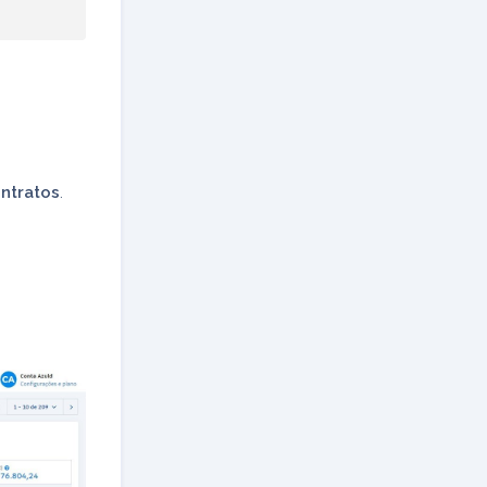
ontratos
.