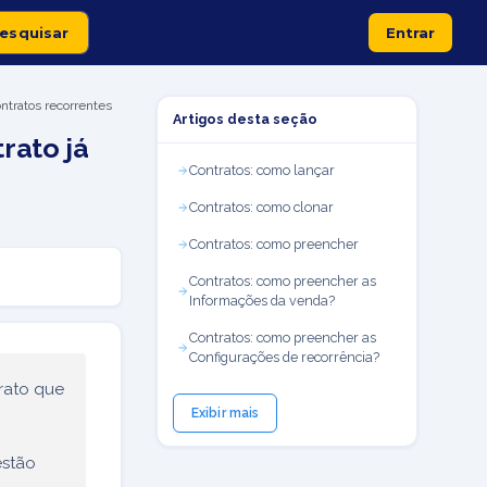
Entrar
tratos recorrentes
Artigos desta seção
rato já
Contratos: como lançar
Contratos: como clonar
Contratos: como preencher
Contratos: como preencher as
Informações da venda?
Contratos: como preencher as
Configurações de recorrência?
trato que
Exibir mais
estão