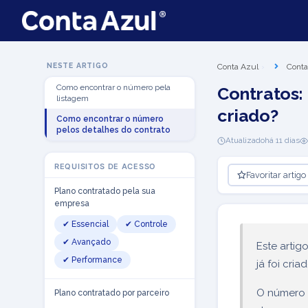
NESTE ARTIGO
Conta Azul
Conta
Como encontrar o número pela
Contratos:
listagem
criado?
Como encontrar o número
pelos detalhes do contrato
Atualizado
há 11 dias
REQUISITOS DE ACESSO
Favoritar artigo
Plano contratado pela sua
empresa
✔ Essencial
✔ Controle
✔ Avançado
Este artig
✔ Performance
já foi cri
O número 
Plano contratado por parceiro