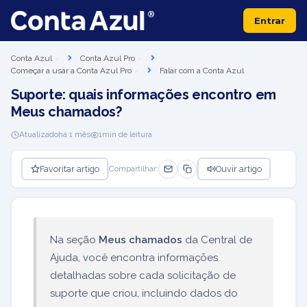
Entrar
Conta Azul
Conta Azul Pro
Começar a usar a Conta Azul Pro
Falar com a Conta Azul
Suporte: quais informações encontro em
Meus chamados?
Atualizado
há 1 mês
1
min de leitura
Favoritar artigo
Ouvir artigo
Compartilhar:
Na seção
Meus chamados
da Central de
Ajuda, você encontra informações
detalhadas sobre cada solicitação de
suporte que criou, incluindo dados do