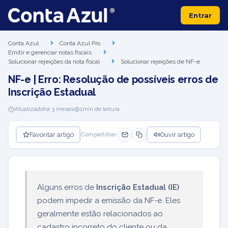
Entrar
Conta Azul
Conta Azul Pro
Emitir e gerenciar notas fiscais
Solucionar rejeições da nota fiscal
Solucionar rejeições de NF-e
NF-e | Erro: Resolução de possíveis erros de
Inscrição Estadual
Atualizado
há 3 meses
1
min de leitura
Favoritar artigo
Ouvir artigo
Compartilhar:
Alguns erros de
Inscrição Estadual (IE)
podem impedir a emissão da NF-e. Eles
geralmente estão relacionados ao
cadastro incorreto do cliente ou da