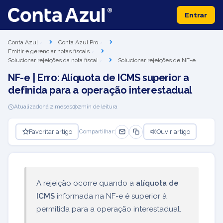
Entrar
Conta Azul
Conta Azul Pro
Emitir e gerenciar notas fiscais
Solucionar rejeições da nota fiscal
Solucionar rejeições de NF-e
NF-e | Erro: Alíquota de ICMS superior a
definida para a operação interestadual
Atualizado
há 2 meses
2
min de leitura
Favoritar artigo
Ouvir artigo
Compartilhar:
A rejeição ocorre quando a
alíquota de
ICMS
informada na NF-e é superior à
permitida para a operação interestadual.