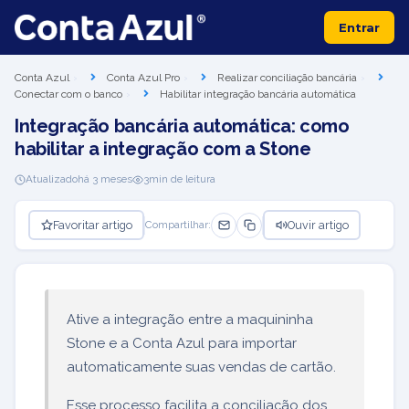
Entrar
Conta Azul
Conta Azul Pro
Realizar conciliação bancária
Conectar com o banco
Habilitar integração bancária automática
Integração bancária automática: como
habilitar a integração com a Stone
Atualizado
há 3 meses
3
min de leitura
Favoritar artigo
Ouvir artigo
Compartilhar:
Ative a integração entre a maquininha
Stone e a Conta Azul para importar
automaticamente suas vendas de cartão.
Esse processo facilita a conciliação dos