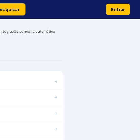
Entrar
r integração bancária automática