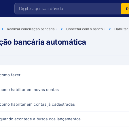
Realizar conciliação bancária
Conectar com o banco
Habilita
ação bancária automática
 como fazer
como habilitar em novas contas
como habilitar em contas já cadastradas
 quando acontece a busca dos lançamentos