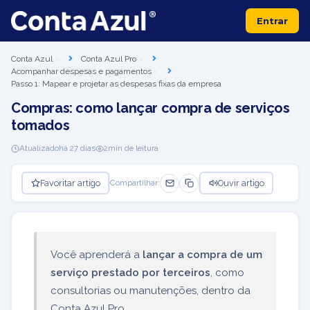
Entrar
Conta Azul
Conta Azul Pro
Acompanhar despesas e pagamentos
Passo 1: Mapear e projetar as despesas fixas da empresa
Compras: como lançar compra de serviços
tomados
Atualizado
há 27 dias
2
min de leitura
Favoritar artigo
Ouvir artigo
Compartilhar:
Você aprenderá a
lançar a compra de um
serviço prestado por terceiros
, como
consultorias ou manutenções, dentro da
Conta Azul Pro.