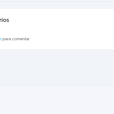
ios
e
para comentar.