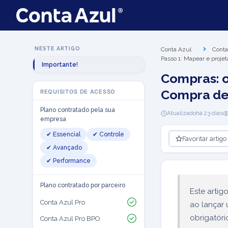
NESTE ARTIGO
Conta Azul
Conta
Passo 1: Mapear e proje
Importante!
Compras: o
Compra de
REQUISITOS DE ACESSO
Plano contratado pela sua
Atualizado
há 23 dias
empresa
✔ Essencial
✔ Controle
Favoritar artigo
✔ Avançado
✔ Performance
Plano contratado por parceiro
Este artig
Conta Azul Pro
ao lançar
obrigatóri
Conta Azul Pro BPO