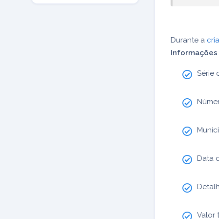
Durante a
cri
Informações
Série 
Númer
Muníci
Data 
Detalh
Valor 