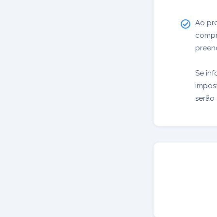
Ao pr
compr
preenc
Se inf
impost
serão