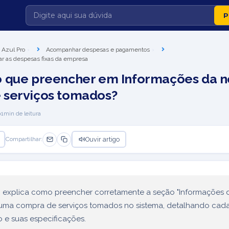
 Azul Pro
Acompanhar despesas e pagamentos
tar as despesas fixas da empresa
 que preencher em Informações da n
 serviços tomados?
1
min de leitura
Ouvir artigo
Compartilhar:
o explica como preencher corretamente a seção "Informações 
 uma compra de serviços tomados no sistema, detalhando ca
o e suas especificações.