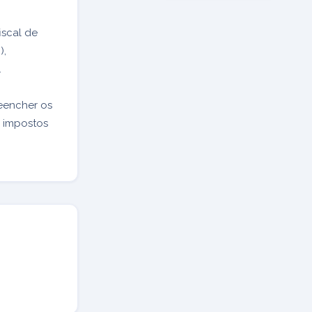
iscal de
),
.
encher os
s impostos