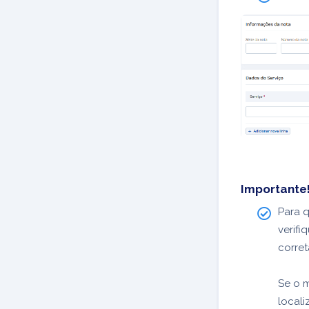
Importante
Para 
verifi
corre
Se o m
local