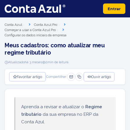
Entrar
Conta Azul
Conta Azul Pro
Começar a usar a Conta Azul Pro
Configurar os dados iniciais da empresa
Meus cadastros: como atualizar meu
regime tributário
Atualizado
há 3 meses
2
min de leitura
Favoritar artigo
Ouvir artigo
Compartilhar:
Aprenda a revisar e atualizar o
Regime
tributário
da sua empresa no ERP da
Conta Azul.