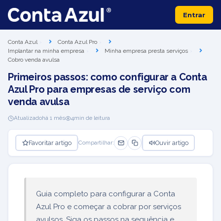
Entrar
Conta Azul
Conta Azul Pro
Implantar na minha empresa
Minha empresa presta serviços
Cobro venda avulsa
Primeiros passos: como configurar a Conta
Azul Pro para empresas de serviço com
venda avulsa
Atualizado
há 1 mês
4
min de leitura
Favoritar artigo
Ouvir artigo
Compartilhar:
Guia completo para configurar a Conta
Azul Pro e começar a cobrar por serviços
avulsos. Siga os passos na sequência e