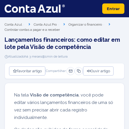
Entrar
Conta Azul
Conta Azul Pro
Organizar o financeiro
Controlar contas a pagar e a receber
Lançamentos financeiros: como editar em
lote pela Visão de competência
Atualizado
há 3 meses
1
min de leitura
Favoritar artigo
Ouvir artigo
Compartilhar:
Na tela
Visão de competência
, você pode
editar vários lançamentos financeiros de uma só
vez sem precisar abrir cada registro
individualmente.