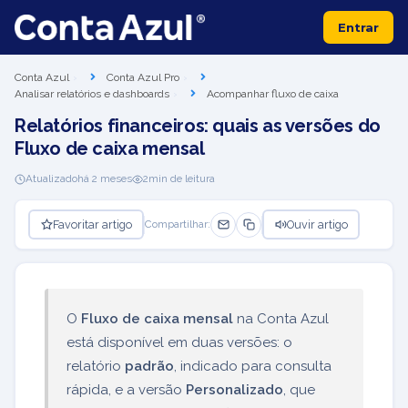
Entrar
Conta Azul
Conta Azul Pro
Analisar relatórios e dashboards
Acompanhar fluxo de caixa
Relatórios financeiros: quais as versões do
Fluxo de caixa mensal
Atualizado
há 2 meses
2
min de leitura
Favoritar artigo
Ouvir artigo
Compartilhar:
O
Fluxo de caixa mensal
na Conta Azul
está disponível em duas versões: o
relatório
padrão
, indicado para consulta
rápida, e a versão
Personalizado
, que