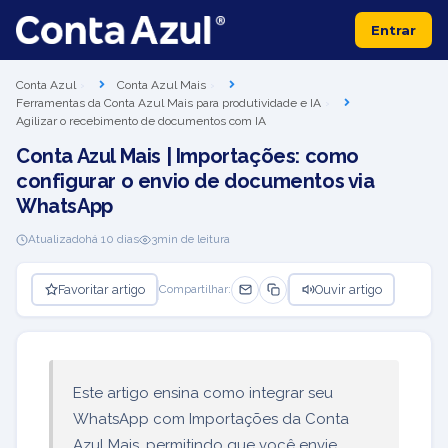
Entrar
Conta Azul
Conta Azul Mais
Ferramentas da Conta Azul Mais para produtividade e IA
Agilizar o recebimento de documentos com IA
Conta Azul Mais | Importações: como
configurar o envio de documentos via
WhatsApp
Atualizado
há 10 dias
3
min de leitura
Favoritar artigo
Ouvir artigo
Compartilhar:
Este artigo ensina como integrar seu
WhatsApp com Importações da Conta
Azul Mais, permitindo que você envie