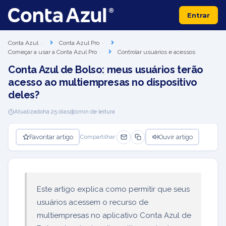
Entrar
Conta Azul
Conta Azul Pro
Começar a usar a Conta Azul Pro
Controlar usuários e acessos
Conta Azul de Bolso: meus usuários terão
acesso ao multiempresas no dispositivo
deles?
Atualizado
há 25 dias
1
min de leitura
Favoritar artigo
Ouvir artigo
Compartilhar:
Este artigo explica como permitir que seus
usuários acessem o recurso de
multiempresas no aplicativo Conta Azul de